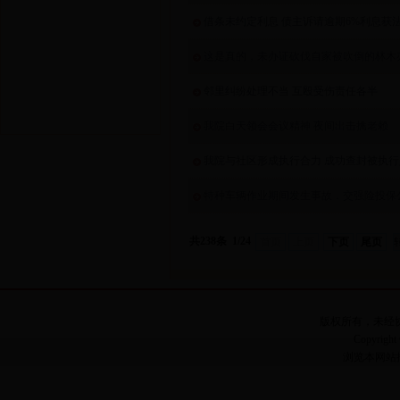
借条未约定利息 债主诉请逾期6%利息获
这是真的，未办证砍伐自家被吹倒的林木
邻里纠纷处理不当 互殴受伤责任各半
我院白天领会会议精神 夜间出击擒老赖
我院与社区形成执行合力 成功查封被执
特种车辆作业期间发生事故，交强险投保
共238条 1/24
首页
上页
下页
尾页
版权所有，未经
Copyright 
浏览本网站推