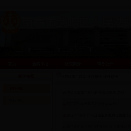
首页
新闻中心
法院简介
审务公开
阳光司法网
阳光司法网
案件快报
当前位置：
首页
>
案件快报
>
案件快报
案件快报
申请人假借车辆抵押钓出泥鳅式“老赖”
执行动态
我院宣判首例贩卖淫秽物品牟利罪
猖狂！“油耗子”高速路服务区疯狂偷油 获
赢了官司却不想付费 律师起诉讨要律师费