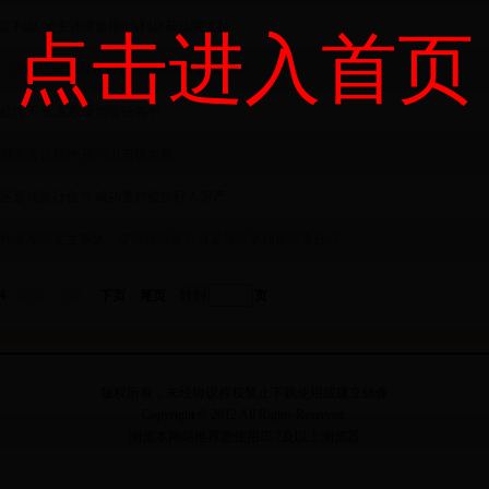
定利息 债主诉请逾期6%利息获法院支持
点击进入首页
，未办证砍伐自家被吹倒的林木亦构成犯罪
处理不当 互殴受伤责任各半
领会会议精神 夜间出击擒老赖
区形成执行合力 成功查封被执行人房产
作业期间发生事故，交强险投保公司是否应承担赔偿责任？
24
首页
上页
下页
尾页
页
版权所有，未经协议授权禁止下载使用或建立镜像
Copyright © 2012 All Rights Reserved.
浏览本网站推荐您使用IE 7及以上浏览器