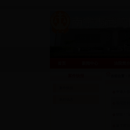
首页
新闻中心
法院简
阳光司法网
阳光司法网
案件快报
当前位置：
案件快报
申请人假
执行动态
我院宣判
猖狂！“
赢了官司