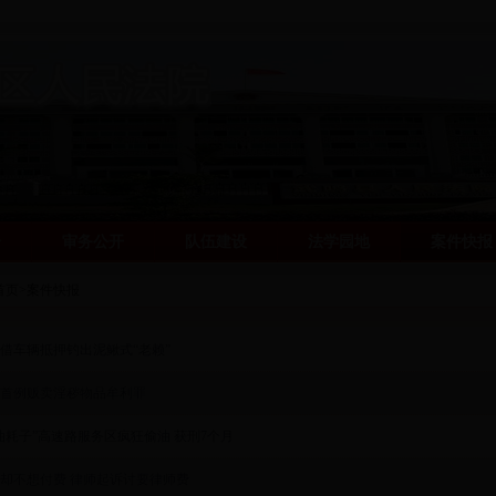
介
审务公开
队伍建设
法学园地
案件快报
首页
>
案件快报
借车辆抵押钓出泥鳅式“老赖”
首例贩卖淫秽物品牟利罪
油耗子”高速路服务区疯狂偷油 获刑7个月
却不想付费 律师起诉讨要律师费