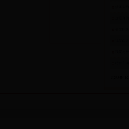
借条未约
这是真的
邻里纠纷
我院白天
我院与社
特种车辆
共238条 1/