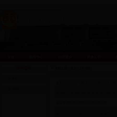
首页
新闻中心
法院简介
审务公开
阳光司法网
阳光司法网
法学园地
当前位置：
首页
>
法学园地
业务研讨
我院分析南宁市两级法院实施法官员额制
案例评析
浅议“诉调对接”机制存在的问题及其制度
非数额型盗窃罪司法适用问题研究
浅析恶意诉讼侵权行为及其法律规制