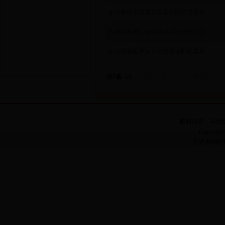
试析停车场地车辆丢失的赔偿责任
浅析购房指标转让协议的效力认定
浅谈我国劳动争议处理体制的重构
共7条 1/1
首页
上页
下页
尾页
版权所有，未经
Copyright 
浏览本网站推